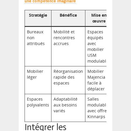
une compétence imaginaire
Stratégie
Bénéfice
Mise en
œuvre
Bureaux
Mobilité et
Espaces
non
rencontres
équipés
attribués
accrues
avec
mobilier
USM
modulable
Mobilier
Réorganisation
Mobilier
léger
rapide des
Majencia
espaces
facile à
déplacer
Espaces
Adaptabilité
Salles
polyvalents
aux besoins
modulables
variés
avec offres
Kinnarps
Intégrer les