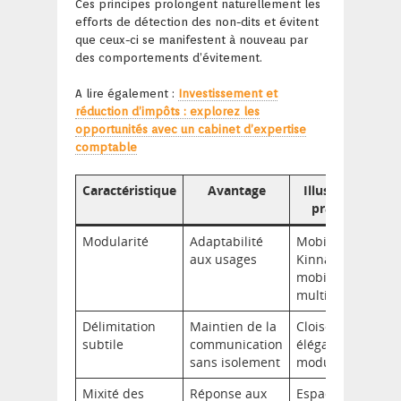
Ces principes prolongent naturellement les
efforts de détection des non-dits et évitent
que ceux-ci se manifestent à nouveau par
des comportements d’évitement.
A lire également :
Investissement et
réduction d’impôts : explorez les
opportunités avec un cabinet d’expertise
comptable
Caractéristique
Avantage
Illustration
pratique
Modularité
Adaptabilité
Mobilier
aux usages
Kinnarps
mobile et
multifonction
Délimitation
Maintien de la
Cloisons USM
subtile
communication
élégantes et
sans isolement
modulables
Mixité des
Réponse aux
Espaces