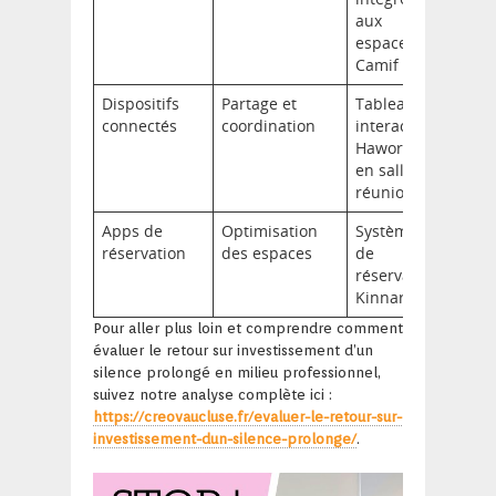
aux
espaces
Camif
Dispositifs
Partage et
Tableaux
connectés
coordination
interactifs
Haworth
en salle de
réunion
Apps de
Optimisation
Système
réservation
des espaces
de
réservation
Kinnarps
Pour aller plus loin et comprendre comment
évaluer le retour sur investissement d’un
silence prolongé en milieu professionnel,
suivez notre analyse complète ici :
https://creovaucluse.fr/evaluer-le-retour-sur-
investissement-dun-silence-prolonge/
.